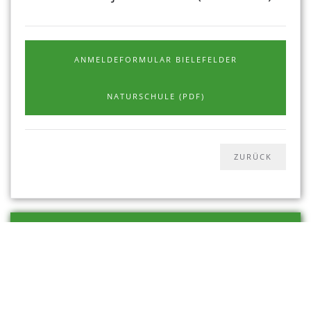
ANMELDEFORMULAR BIELEFELDER
NATURSCHULE (PDF)
ALLE VERANSTALTUNGEN
BIOLOGISCHE STATION
GÜTERSLOH/BIELEFELD E.V.
Entdeckungsreise in die Natur