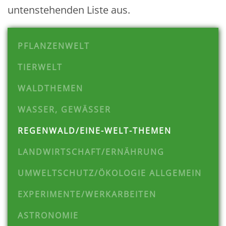
untenstehenden Liste aus.
PFLANZENWELT
TIERWELT
WALDTHEMEN
WASSER, GEWÄSSER
REGENWALD/EINE-WELT-THEMEN
LANDWIRTSCHAFT/ERNÄHRUNG
UMWELTSCHUTZ/ÖKOLOGIE ALLGEMEIN
EXPERIMENTE/WERKARBEITEN
ASTRONOMIE