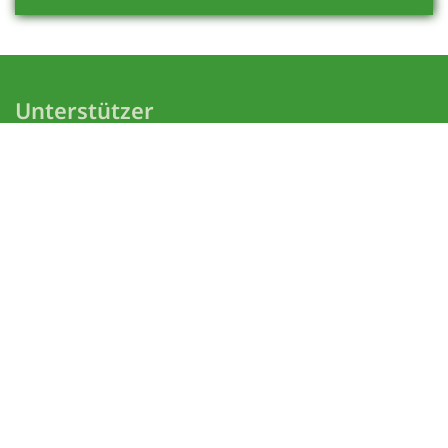
Unterstützer
Die Bielefelder NaturSchule dankt der Stiftung der
Sparkasse Bielefeld für ihre finanzielle
Unterstützung.